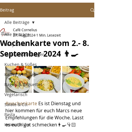
Beitrag
Alle Beiträge
Café Cornelius
Alle Beiträge
27. Aug. 2024
1 Min. Lesezeit
Wochenkarte vom 2.- 8.
Daily News
September 2024 👨‍🍳
Tagesempfehlungen
Kuchen & Süßes
Kaffee & Heißes
Bagels & Baguettes
Vegetarisch
#wochenkarte
 Es ist Dienstag und 
Salate & Co.
hier kommen für euch Marcs neue 
Pasta
Empfehlungen für die Woche. Lasst 
es euch gut schmecken👨‍🍳👇🏻
Heimatbilder