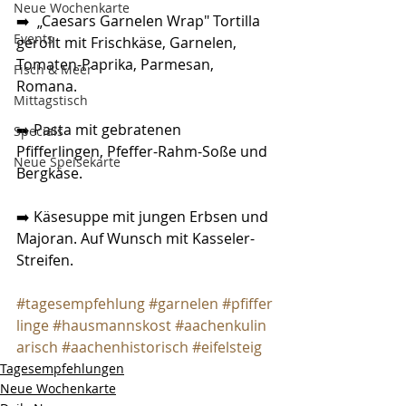
Neue Wochenkarte
➡️  „Caesars Garnelen Wrap" Tortilla 
Events
gerollt mit Frischkäse, Garnelen, 
Tomaten-Paprika, Parmesan, 
Fisch & Meer
Romana.
Mittagstisch
➡️ Pasta mit gebratenen 
Specials
Pfifferlingen, Pfeffer-Rahm-Soße und 
Neue Speisekarte
Bergkäse.
➡️ Käsesuppe mit jungen Erbsen und 
Majoran. Auf Wunsch mit Kasseler-
Streifen.
#tagesempfehlung
#garnelen
#pfiffer
linge
#hausmannskost
#aachenkulin
arisch
#aachenhistorisch
#eifelsteig
Tagesempfehlungen
Neue Wochenkarte