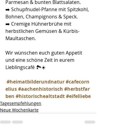
Parmesan & bunten Blattsalaten.
➡️ 
Schupfnudel-Pfanne mit Spitzkohl, 
Bohnen, Champignons & Speck.
➡️ Cremige Hühnerbrühe mit 
herbstlichen Gemüsen & Kürbis-
Maultaschen.
Wir wünschen euch guten Appetit 
und eine schöne Zeit in eurem 
Lieblingscafé 🏞️☀️
#heimatbilderundnatur
#cafecorn
elius
#aachenhistorisch
#herbstfar
ben
#historischealtstadt
#eifelliebe
Tagesempfehlungen
Neue Wochenkarte