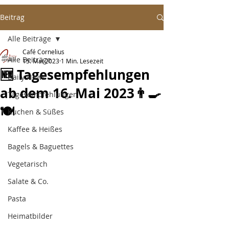
Beitrag
Alle Beiträge
Café Cornelius
Alle Beiträge
15. Mai 2023
1 Min. Lesezeit
🆕 Tagesempfehlungen
Daily News
ab dem 16. Mai 2023👨‍🍳
Tagesempfehlungen
🍽️
Kuchen & Süßes
Kaffee & Heißes
Bagels & Baguettes
Vegetarisch
Salate & Co.
Pasta
Heimatbilder