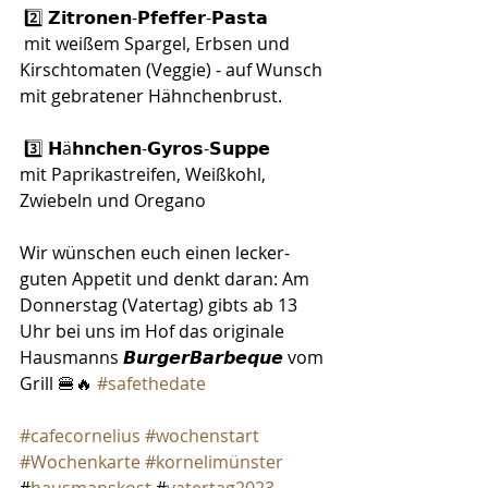
 2️⃣ 𝗭𝗶𝘁𝗿𝗼𝗻𝗲𝗻-𝗣𝗳𝗲𝗳𝗳𝗲𝗿-𝗣𝗮𝘀𝘁𝗮
 mit weißem Spargel, Erbsen und 
Kirschtomaten (Veggie) - auf Wunsch 
mit gebratener Hähnchenbrust.
 3️⃣ 𝗛ä𝗵𝗻𝗰𝗵𝗲𝗻-𝗚𝘆𝗿𝗼𝘀-𝗦𝘂𝗽𝗽𝗲
mit Paprikastreifen, Weißkohl, 
Zwiebeln und Oregano
Wir wünschen euch einen lecker-
guten Appetit und denkt daran: Am 
Donnerstag (Vatertag) gibts ab 13 
Uhr bei uns im Hof das originale 
Hausmanns 𝘽𝙪𝙧𝙜𝙚𝙧𝘽𝙖𝙧𝙗𝙚𝙦𝙪𝙚 vom 
Grill 🍔🔥 
#safethedate
#cafecornelius
#wochenstart
#Wochenkarte
#kornelimünster 