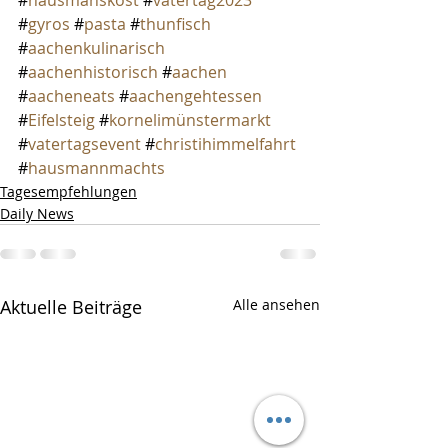
#
hausmanskost 
#
vatertag2023 
#
gyros 
#
pasta 
#
thunfisch 
#
aachenkulinarisch 
#
aachenhistorisch 
#
aachen 
#
aacheneats 
#
aachengehtessen 
#
Eifelsteig 
#
kornelimünstermarkt 
#
vatertagsevent 
#
christihimmelfahrt 
#
hausmannmachts
Tagesempfehlungen
Daily News
Aktuelle Beiträge
Alle ansehen