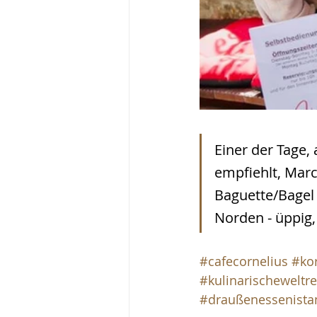
Einer der Tage,
empfiehlt, Marc 
Baguette/Bagel
Norden - üppig, 
#cafecornelius
#ko
#kulinarischeweltre
#draußenessenist