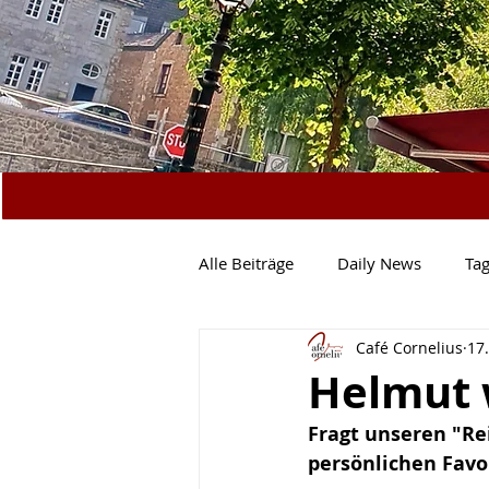
Alle Beiträge
Daily News
Ta
Café Cornelius
17
Vegetarisch
Salate & Co.
Helmut 
Fragt unseren "Re
Mittagstisch
Specials
N
persönlichen Favo