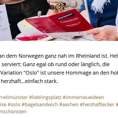
 an dem Norwegen ganz nah im Rheinland ist. He
serviert: Ganz egal ob rund oder länglich, die 
 Variation "Oslo" ist unsere Hommage an den ho
herzhaft...einfach stark.
rnelimünster
#lieblingsplatz
#immerneueideen
ise
#oslo
#bagelsandwich
#aachen
#herzhaftlecker
#
amschönsten