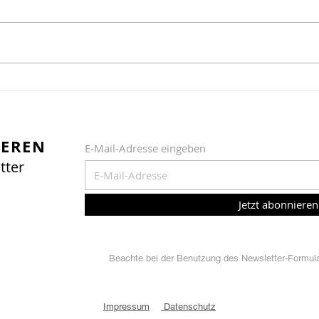
Zartes grün im Dorf
Gut
Tag
25. 
IEREN
E-Mail-Adresse eingeben
tter
Jetzt abonnieren
Beachte bei der Benutzung des Newsletter-Formular
Impressum
Datenschutz