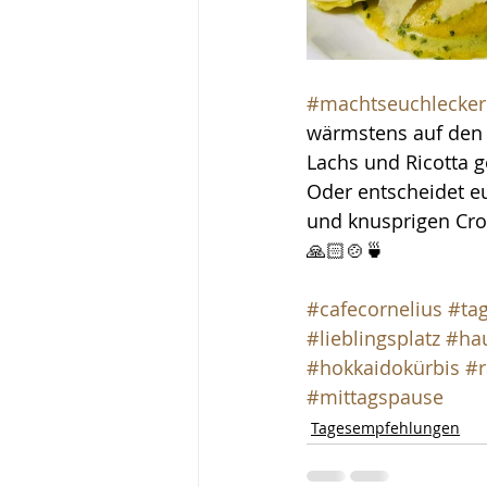
#machtseuchlecker
wärmstens auf den 
Lachs und Ricotta 
Oder entscheidet e
und knusprigen Cro
🙏🏻🍲🍵
#cafecornelius
#ta
#lieblingsplatz
#ha
#hokkaidokürbis
#r
#mittagspause
Tagesempfehlungen