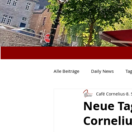
Alle Beiträge
Daily News
Ta
Café Cornelius
8. 
Vegetarisch
Salate & Co.
Neue Ta
Corneliu
Mittagstisch
Specials
N