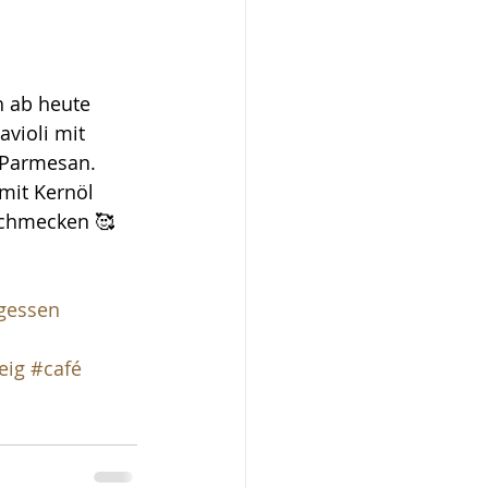
h ab heute 
violi mit 
 Parmesan. 
mit Kernöl 
schmecken 🥰
gessen
eig
#café