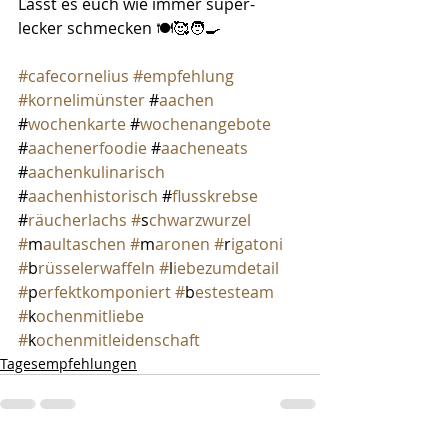
Lasst es euch wie immer super-
lecker schmecken 🍽️🥰🧑‍🍳
#cafecornelius
#empfehlung
#kornelimünster 
#
aachen 
#
wochenkarte 
#
wochenangebote 
#
aachenerfoodie 
#
aacheneats 
#
aachenkulinarisch 
#
aachenhistorisch 
#
flusskrebse 
#
räucherlachs #
s
chwarzwurzel 
#
m
aultaschen #
m
aronen #
r
igatoni 
#
b
rüsselerwaffeln #
l
iebezumdetail 
#
p
erfektkomponiert #
b
estesteam 
#
k
ochenmitliebe 
#
k
ochenmitleidenschaft
Tagesempfehlungen