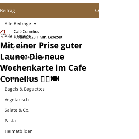
Beitrag
Alle Beiträge
Café Cornelius
Alle Beiträge
17. Jan. 2023
1 Min. Lesezeit
Mit einer Prise guter
Daily News
Laune: Die neue
Tagesempfehlungen
Wochenkarte im Cafe
Kuchen & Süßes
Cornelius 👇🏻🍽️
Kaffee & Heißes
Bagels & Baguettes
Vegetarisch
Salate & Co.
Pasta
Heimatbilder