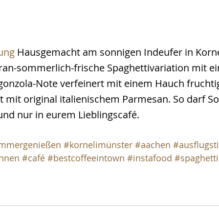
ung
 Hausgemacht am sonnigen Indeufer in Korne
an-sommerlich-frische Spaghettivariation mit ei
onzola-Note verfeinert mit einem Hauch fruchti
t mit original italienischem Parmesan. So darf 
 und nur in eurem Lieblingscafé.
mmergenießen
#kornelimünster
#aachen
#ausflugst
annen
#café
#bestcoffeeintown
#instafood
#spaghetti