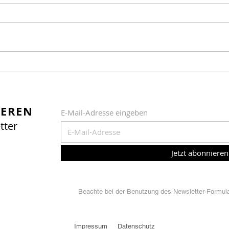
Zartes grün im Dorf
Gut
Tag
25. 
IEREN
E-Mail-Adresse eingeben
tter
Jetzt abonnieren
Beachte bei der Benutzung des Newsletter-Formular
Impressum
Datenschutz