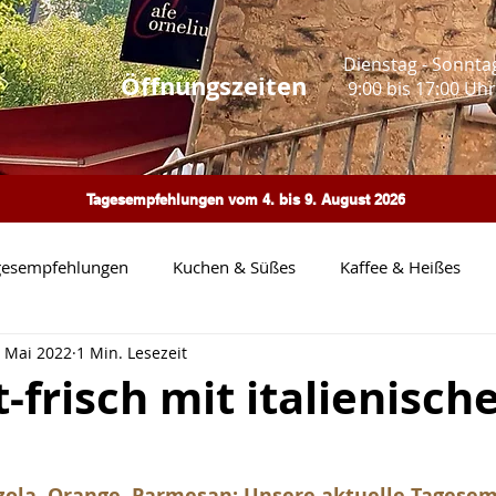
Dienstag - Sonnta
Öffnungszeiten
9:00 bis 17:00 Uhr
Tagesempfehlungen vom 4. bis 9. August 2026
gesempfehlungen
Kuchen & Süßes
Kaffee & Heißes
. Mai 2022
1 Min. Lesezeit
Pasta
Heimatbilder
Neue Wochenkarte
Events
-frisch mit italienisc
eue Speisekarte
zola, Orange, Parmesan: Unsere aktuelle Tagesem