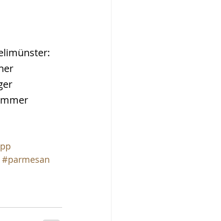
limünster: 
ner 
ger 
Sommer 
ipp
#parmesan