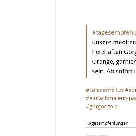
#tagesempfehl
unsere mediterr
herzhaften Gorg
Orange, garnier
sein. Ab sofort
#cafecornelius
#so
#einfachmalentsp
#gorgonzola
Tagesempfehlungen