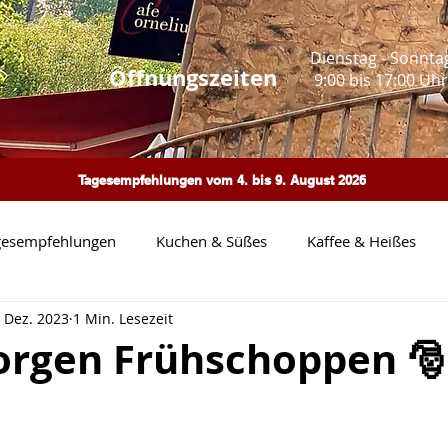
Dienstag - Sonnta
Öffnungszeiten
9:00 bis 17:00 Uhr
Tagesempfehlungen vom 4. bis 9. August 2026
gesempfehlungen
Kuchen & Süßes
Kaffee & Heißes
. Dez. 2023
1 Min. Lesezeit
Pasta
Heimatbilder
Neue Wochenkarte
Events
orgen Frühschoppen 🎅
eue Speisekarte