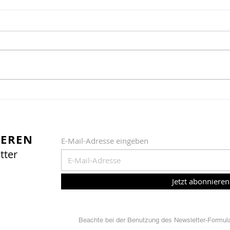
Der Historische Jahrmarkt
Lebe
ist zurück 🎠 🏛️
erle
IEREN
E-Mail-Adresse eingeben
tter
Jetzt abonnieren
Beachte bei der Benutzung des Newsletter-Formular