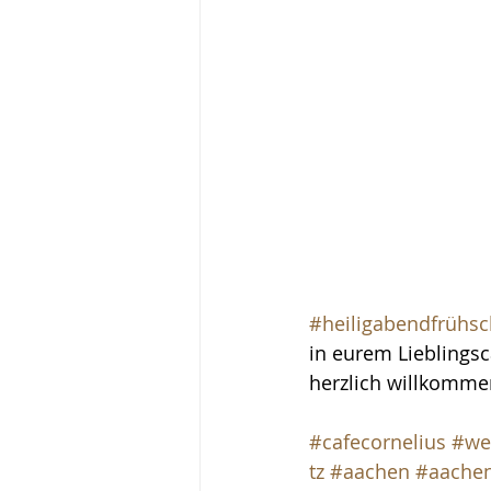
#heiligabendfrühs
in eurem Lieblingsc
herzlich willkommen
#cafecornelius
#we
tz
#aachen
#aachen