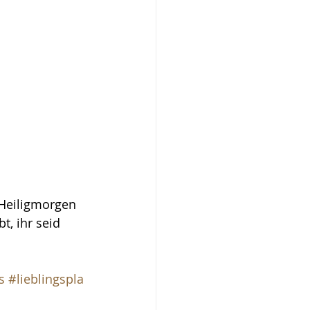
 Heiligmorgen 
, ihr seid 
s
#lieblingspla