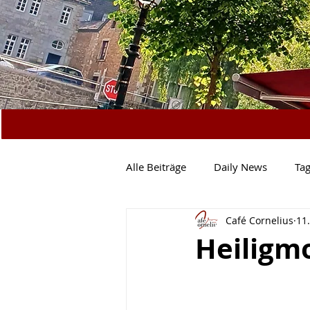
Alle Beiträge
Daily News
Ta
Café Cornelius
11
Vegetarisch
Salate & Co.
Heiligm
Mittagstisch
Specials
N