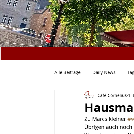
Alle Beiträge
Daily News
Ta
Café Cornelius
1.
Vegetarisch
Salate & Co.
Hausman
Zu Marcs kleiner 
#w
Mittagstisch
Specials
N
Übrigen auch noch e