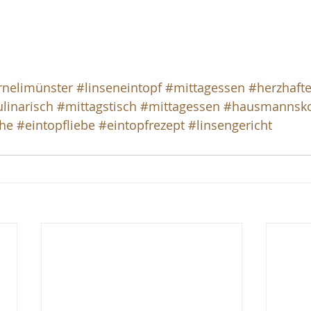
rnelimünster
#linseneintopf
#mittagessen
#herzhafte
linarisch
#mittagstisch
#mittagessen
#hausmannsko
che
#eintopfliebe
#eintopfrezept
#linsengericht