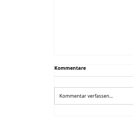
Kommentare
Kommentar verfassen...
Lebendige Geschichte
erleben 🏞️☺️