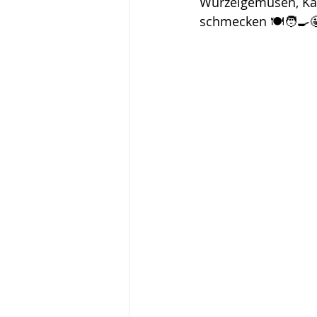
Wurzelgemüsen, Kar
schmecken 🍽🧑‍🍳