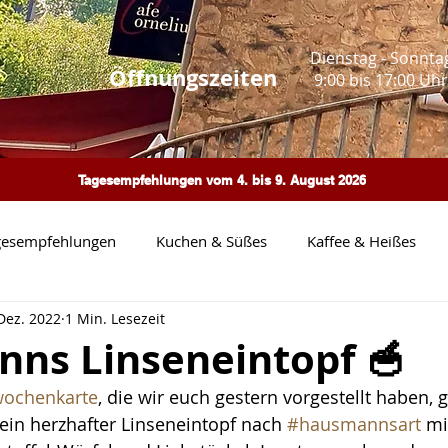
Dienstag - Sonnta
Öffnungszeiten
9:00 bis 17:00 Uhr
Tagesempfehlungen vom 4. bis 9. August 2026
gesempfehlungen
Kuchen & Süßes
Kaffee & Heißes
 Dez. 2022
1 Min. Lesezeit
Pasta
Heimatbilder
Neue Wochenkarte
Events
ns Linseneintopf 🥣
ochenkarte
, die wir euch gestern vorgestellt haben, 
eue Speisekarte
in herzhafter Linseneintopf nach 
#hausmannsart
 mi