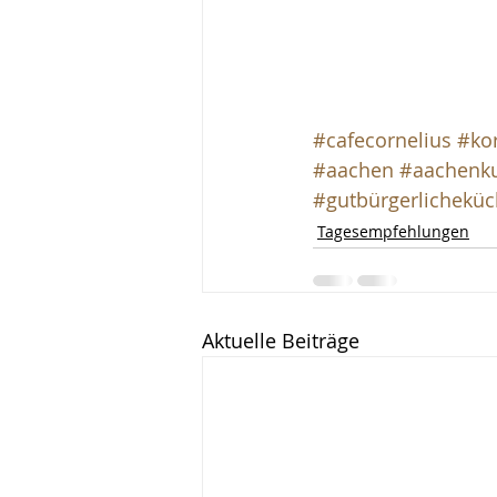
#cafecornelius
#ko
#aachen
#aachenku
#gutbürgerlichekü
Tagesempfehlungen
Aktuelle Beiträge