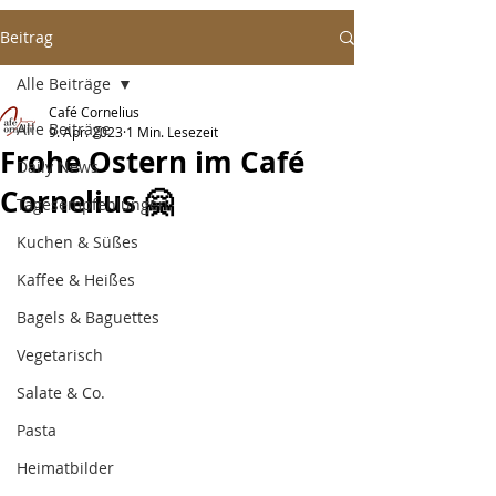
Beitrag
Alle Beiträge
Café Cornelius
Alle Beiträge
9. Apr. 2023
1 Min. Lesezeit
Frohe Ostern im Café
Daily News
Cornelius 🤗
Tagesempfehlungen
Kuchen & Süßes
Kaffee & Heißes
Bagels & Baguettes
Vegetarisch
Salate & Co.
Pasta
Heimatbilder