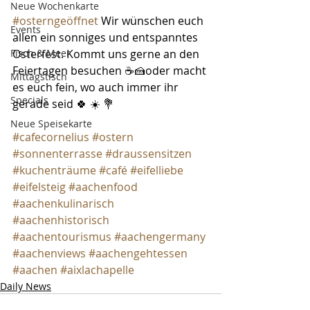
Neue Wochenkarte
#osterngeöffnet
 Wir wünschen euch 
Events
allen ein sonniges und entspanntes 
Fisch & Meer
Osterfest. Kommt uns gerne an den 
Feiertagen besuchen ☕🍰oder macht 
Mittagstisch
es euch fein, wo auch immer ihr 
Specials
gerade seid 🍀 ☀️ 💐 
Neue Speisekarte
#cafecornelius
#ostern
#sonnenterrasse
#draussensitzen
#kuchenträume
#café
#eifelliebe
#eifelsteig
#aachenfood
#aachenkulinarisch
#aachenhistorisch
#aachentourismus
#aachengermany
#aachenviews
#aachengehtessen
#aachen
#aixlachapelle
Daily News