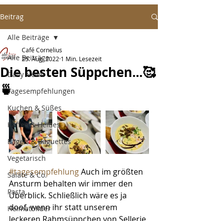
Beitrag
Alle Beiträge
Café Cornelius
Alle Beiträge
25. Aug. 2022
1 Min. Lesezeit
Die besten Süppchen...🥰
Daily News
🍵
Tagesempfehlungen
Kuchen & Süßes
Kaffee & Heißes
Bagels & Baguettes
Vegetarisch
#tagesempfehlung
 Auch im größten 
Salate & Co.
Ansturm behalten wir immer den 
Pasta
Überblick. Schließlich wäre es ja 
doof, wenn ihr statt unserem 
Heimatbilder
leckeren Rahmsüppchen von Sellerie 