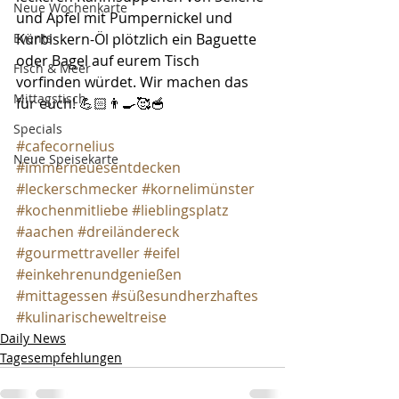
Neue Wochenkarte
und Apfel mit Pumpernickel und 
Events
Kürbiskern-Öl plötzlich ein Baguette 
oder Bagel auf eurem Tisch 
Fisch & Meer
vorfinden würdet. Wir machen das 
Mittagstisch
für euch! 💪🏻👨‍🍳🥰🥣
Specials
#cafecornelius
Neue Speisekarte
#immerneuesentdecken
#leckerschmecker
#kornelimünster
#kochenmitliebe
#lieblingsplatz
#aachen
#dreiländereck
#gourmettraveller
#eifel
#einkehrenundgenießen
#mittagessen
#süßesundherzhaftes
#kulinarischeweltreise
Daily News
Tagesempfehlungen