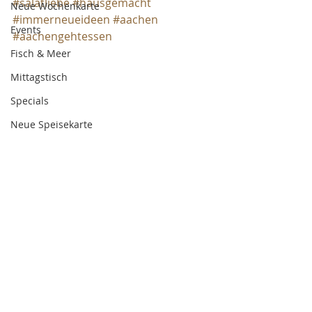
#salatliebe
#hausgemacht
Neue Wochenkarte
#immerneueideen
#aachen
Events
#aachengehtessen
Fisch & Meer
Mittagstisch
Specials
Neue Speisekarte