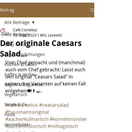
Beitrag
Alle Beiträge
Café Cornelius
Alle Beiträge
13. Sept. 2023
1 Min. Lesezeit
Der originale Caesars
Daily News
Salad...
Tagesempfehlungen
Vom Chef gemacht und (manchmal) 
Kuchen & Süßes
auch vom Chef gebracht: Lasst euch 
Kaffee & Heißes
den original "Ceasars Salad" in 
seinen drei Varianten auf keinen Fall 
Bagels & Baguettes
entgehen🍽️👨‍🍳.
Vegetarisch
Salate & Co.
#cafecornelius
#ceasarsalad
#hausmannoriginal
Pasta
#aachenkulinarisch
#kornelimünster
Heimatbilder
#aachenhistorisch
#mittagstisch