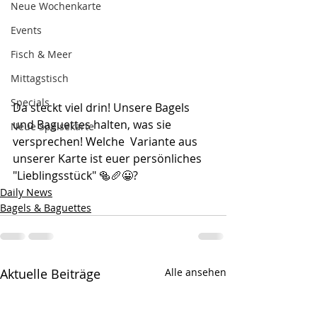
Neue Wochenkarte
Events
Fisch & Meer
Mittagstisch
Specials
Da steckt viel drin! Unsere Bagels 
und Baguettes halten, was sie 
Neue Speisekarte
versprechen! Welche  Variante aus 
unserer Karte ist euer persönliches 
"Lieblingsstück" 🥯🥖😀?
Daily News
Bagels & Baguettes
Aktuelle Beiträge
Alle ansehen