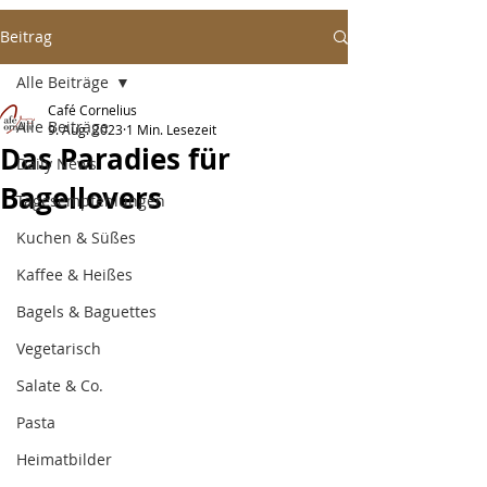
Beitrag
Alle Beiträge
Café Cornelius
Alle Beiträge
9. Aug. 2023
1 Min. Lesezeit
Das Paradies für
Daily News
Bagellovers
Tagesempfehlungen
Kuchen & Süßes
Kaffee & Heißes
Bagels & Baguettes
Vegetarisch
Salate & Co.
Pasta
Heimatbilder