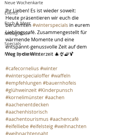
Neue Wochenkarte
Ihr Lieben! Es ist wieder soweit: 
Events
Heute präsentieren wir euch die 
Fisch & Meer
berühmten 
#winterspecials
 in eurem 
Lieblingscafé. Zusammengestellt für 
Mittagstisch
wärmende Momente und eine 
Specials
entspannt-genussvolle Zeit auf dem 
Weg in die Winterzeit 🎄🍨🧇🍹
Neue Speisekarte
#cafecornelius
#winter
#winterspecialoffer
#waffeln
#empfehlungen
#bauernhofeis
#glühweinzeit
#Kinderpunsch
#kornelimünster
#aachen
#aachenentdecken
#aachenhistorisch
#aachentourismus
#aachencafé
#eifelliebe
#eifelsteig
#weihnachten
#weihnachtennaht