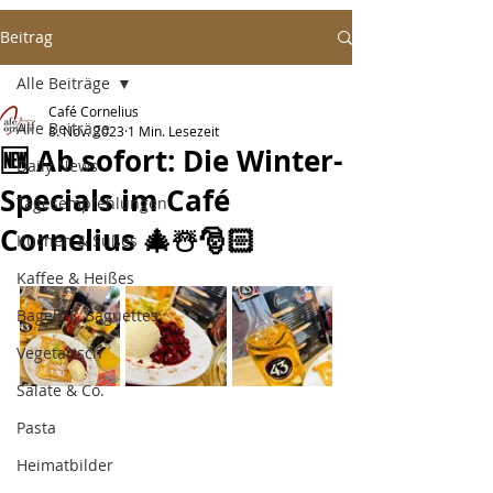
Beitrag
Alle Beiträge
Café Cornelius
Alle Beiträge
8. Nov. 2023
1 Min. Lesezeit
🆕 Ab sofort: Die Winter-
Daily News
Specials im Café
Tagesempfehlungen
Cornelius 🎄☃️🎅🏻
Kuchen & Süßes
Kaffee & Heißes
Bagels & Baguettes
Vegetarisch
Salate & Co.
Pasta
Heimatbilder