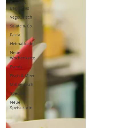
Bagels &
Baguettes
Vegetarisch
Salate & Co.
Pasta
Heimatbilder
Neue
Wochenkarte
Events
Fisch & Meer
Mittagstisch
Specials
Neue
Speisekarte