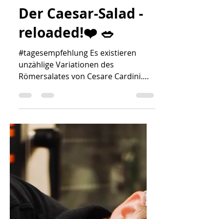
Tagesempfehlungen
Der Caesar-Salad -
reloaded!❤️ 🥗
#tagesempfehlung Es existieren
unzählige Variationen des
Römersalates von Cesare Cardini.
Der Ceasar-Salad: Wir im Café
Cornelius...